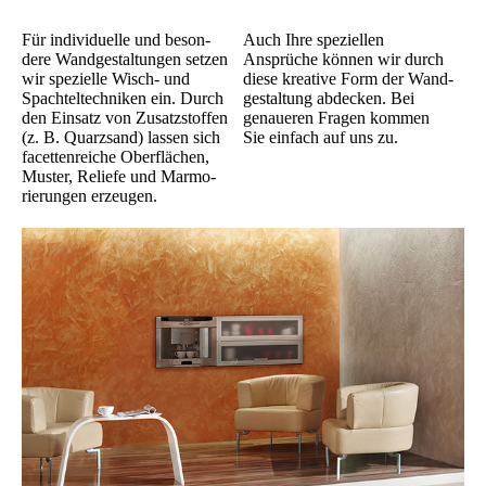
Für indivi­duelle und beson­
Auch Ihre speziellen
dere Wand­gestal­tungen set­zen
Ansprüche können wir durch
wir spezielle Wisch- und
diese kreative Form der Wand­
Spachtel­techniken ein. Durch
gestal­tung ab­decken. Bei
den Ein­satz von Zusatz­stoffen
genau­eren Fragen kom­men
(z. B. Quarz­sand) lassen sich
Sie ein­fach auf uns zu.
facetten­reiche Ober­flächen,
Muster, Reliefe und Marmo­
rierun­gen erzeugen.