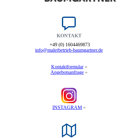
KONTAKT
+49 (0) 1604469873
info@maler­betrieb-baumgartner.de
Kontakt­formular
»
Angebots­anfrage
»
INSTAGRAM
»