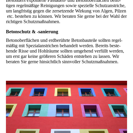
Besonders expo­nierte Fassa­den- und Beton­ober­flächen benö­
tigen regel­mäßige Reini­gungen sowie spezielle Schutz­anstriche,
um lang­fristig gegen die zersetzende Wirkung von Algen, Pilzen
etc. bestehen zu können. Wir bera­ten Sie gerne bei der Wahl der
richti­gen Schutz­maß­nahmen.
Beton­schutz & -sanie­rung
Beton­oberflächen und erd­berührte Beton­bau­teile sollten regel­
mäßig mit Spezial­anstrichen behan­delt wer­den. Bereits beste­
hende Risse und Hohl­räume sollten umge­hend ver­füllt wer­den,
um erst gar keine größe­ren Schä­den ent­stehen zu lassen. Wir
bera­ten Sie gerne hinsicht­lich sinn­voller Schutz­maß­nahmen.