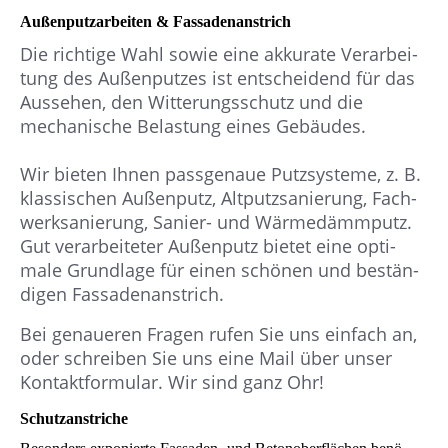
Außen­putz­arbeiten & Fassaden­anstrich
Die richtige Wahl sowie eine akku­rate Verarbei­
tung des Außen­putzes ist entschei­dend für das
Aus­sehen, den Witterungs­schutz und die
mecha­nische Belas­tung eines Gebäu­des.
Wir bieten Ihnen pass­genaue Putz­systeme, z. B.
klassi­schen Außen­putz, Altputz­sanie­rung, Fach­
werk­sanie­rung, Sanier- und Wärme­dämm­putz.
Gut verar­bei­­teter Außen­putz bietet eine opti­
male Grund­lage für einen schönen und bestän­
digen Fassaden­anstrich.
Bei genaueren Fragen rufen Sie uns einfach an,
oder schrei­ben Sie uns eine Mail über unser
Kontakt­formular. Wir sind ganz Ohr!
Schutz­anstriche