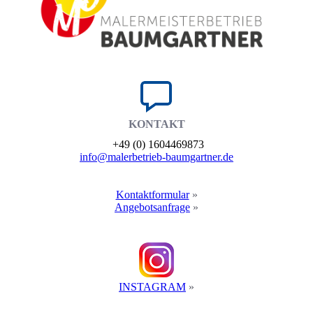
KONTAKT
+49 (0) 1604469873
info@maler­betrieb-baumgartner.de
Kontakt­formular
»
Angebots­anfrage
»
INSTAGRAM
»